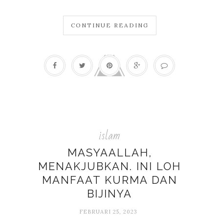
CONTINUE READING
islam
MASYAALLAH,
MENAKJUBKAN. INI LOH
MANFAAT KURMA DAN
BIJINYA
FEBRUARI 25, 2023