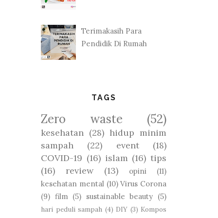
Terimakasih Para
Pendidik Di Rumah
TAGS
Zero waste
(52)
kesehatan
(28)
hidup minim
sampah
(22)
event
(18)
COVID-19
(16)
islam
(16)
tips
(16)
review
(13)
opini
(11)
kesehatan mental
(10)
Virus Corona
(9)
film
(5)
sustainable beauty
(5)
hari peduli sampah
(4)
DIY
(3)
Kompos