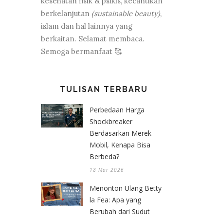
kesehatan fisik & psikis, kecantikan
berkelanjutan
(sustainable beauty)
,
islam dan hal lainnya yang
berkaitan. Selamat membaca.
Semoga bermanfaat 🥰
TULISAN TERBARU
Perbedaan Harga
Shockbreaker
Berdasarkan Merek
Mobil, Kenapa Bisa
Berbeda?
18 Mar 2026
Menonton Ulang Betty
la Fea: Apa yang
Berubah dari Sudut