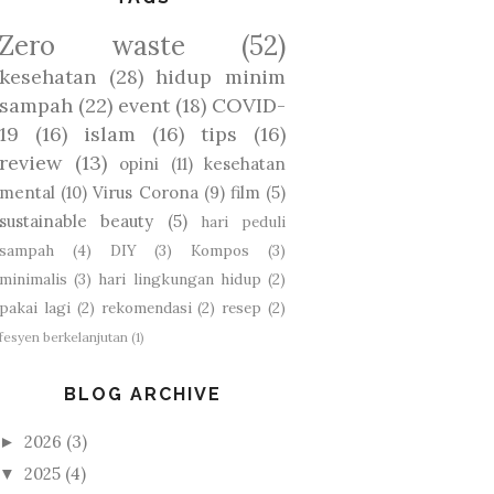
Zero waste
(52)
kesehatan
(28)
hidup minim
sampah
(22)
event
(18)
COVID-
19
(16)
islam
(16)
tips
(16)
review
(13)
opini
(11)
kesehatan
mental
(10)
Virus Corona
(9)
film
(5)
sustainable beauty
(5)
hari peduli
sampah
(4)
DIY
(3)
Kompos
(3)
minimalis
(3)
hari lingkungan hidup
(2)
pakai lagi
(2)
rekomendasi
(2)
resep
(2)
fesyen berkelanjutan
(1)
BLOG ARCHIVE
2026
(3)
►
2025
(4)
▼