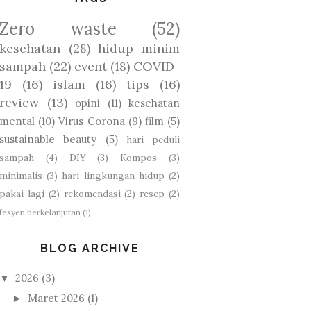
Zero waste
(52)
kesehatan
(28)
hidup minim
sampah
(22)
event
(18)
COVID-
19
(16)
islam
(16)
tips
(16)
review
(13)
opini
(11)
kesehatan
mental
(10)
Virus Corona
(9)
film
(5)
sustainable beauty
(5)
hari peduli
sampah
(4)
DIY
(3)
Kompos
(3)
minimalis
(3)
hari lingkungan hidup
(2)
pakai lagi
(2)
rekomendasi
(2)
resep
(2)
fesyen berkelanjutan
(1)
BLOG ARCHIVE
2026
(3)
▼
Maret 2026
(1)
►