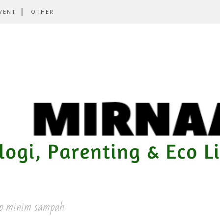
VENT
OTHER
p minim sampah