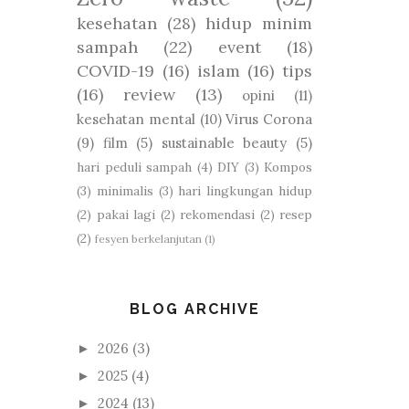
kesehatan
(28)
hidup minim
sampah
(22)
event
(18)
COVID-19
(16)
islam
(16)
tips
(16)
review
(13)
opini
(11)
kesehatan mental
(10)
Virus Corona
(9)
film
(5)
sustainable beauty
(5)
hari peduli sampah
(4)
DIY
(3)
Kompos
(3)
minimalis
(3)
hari lingkungan hidup
(2)
pakai lagi
(2)
rekomendasi
(2)
resep
(2)
fesyen berkelanjutan
(1)
BLOG ARCHIVE
2026
(3)
►
2025
(4)
►
2024
(13)
►