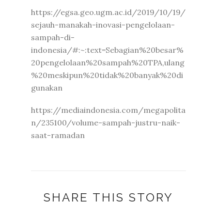
https://egsa.geo.ugm.ac.id/2019/10/19/
sejauh-manakah-inovasi-pengelolaan-
sampah-di-
indonesia/#:~:text=Sebagian%20besar%
20pengelolaan%20sampah%20TPA,ulang
%20meskipun%20tidak%20banyak%20di
gunakan
https://mediaindonesia.com/megapolita
n/235100/volume-sampah-justru-naik-
saat-ramadan
SHARE THIS STORY