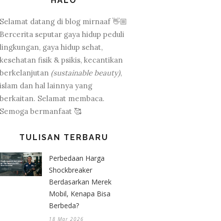
HALO
Selamat datang di blog mirnaaf 👋🏼
Bercerita seputar gaya hidup peduli
lingkungan, gaya hidup sehat,
kesehatan fisik & psikis, kecantikan
berkelanjutan
(sustainable beauty)
,
islam dan hal lainnya yang
berkaitan. Selamat membaca.
Semoga bermanfaat 🥰
TULISAN TERBARU
Perbedaan Harga
Shockbreaker
Berdasarkan Merek
Mobil, Kenapa Bisa
Berbeda?
18 Mar 2026