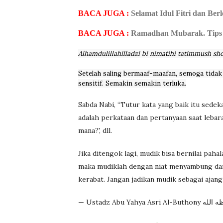
BACA JUGA :
Selamat Idul Fitri dan Ber
BACA JUGA :
Ramadhan Mubarak. Tips
Alhamdulillahilladzi bi nimatihi tatimmush sho
Setelah saling bermaaf-maafan, semoga tidak 
sensitif. Semakin semakin terluka.
Sabda Nabi,
“Tutur kata yang baik itu sedeka
adalah perkataan dan pertanyaan
saat lebar
mana?', dll.
Jika ditengok lagi, mudik bisa bernilai pahal
maka mudiklah dengan niat menyambung dan
kerabat. Jangan jadikan mudik sebagai ajang
—
Ustadz Abu Yahya Asri Al-Buthony
ه الله