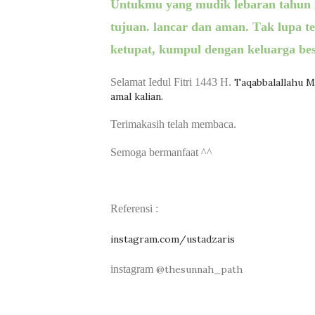
U
ntukmu yang mudik lebaran tahun 
tujuan. lancar dan aman.
T
ak lupa t
ketupat
, kumpul dengan keluarga bes
Selamat Iedul Fitri 1443 H.
Taqabbalallahu 
amal kalian.
Terimakasih telah membaca.
Semoga bermanfaat ^^
Referensi :
instagram.com/ustadzaris
instagram
@thesunnah_path