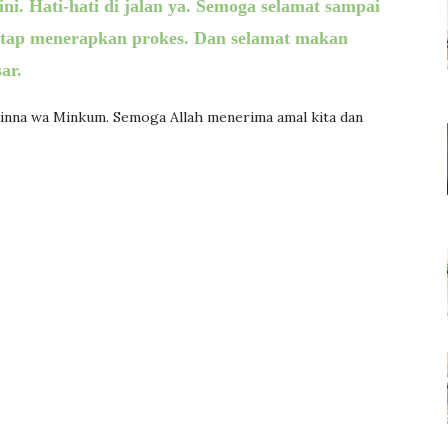
ini.
H
ati-hati di jalan ya.
S
emoga selamat sampai
etap menerapkan prokes. Dan selamat makan
ar.
Minna wa Minkum.
Semoga Allah menerima amal kita dan