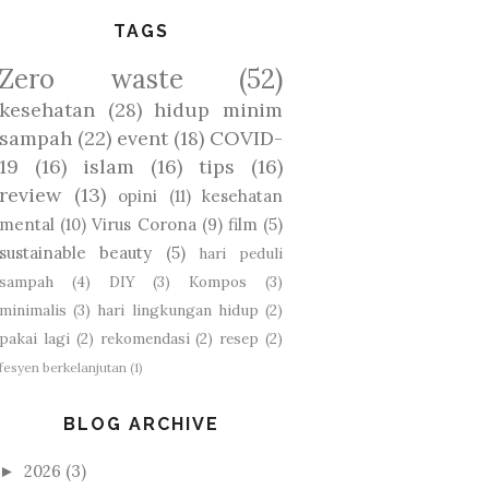
TAGS
Zero waste
(52)
kesehatan
(28)
hidup minim
sampah
(22)
event
(18)
COVID-
19
(16)
islam
(16)
tips
(16)
review
(13)
opini
(11)
kesehatan
mental
(10)
Virus Corona
(9)
film
(5)
sustainable beauty
(5)
hari peduli
sampah
(4)
DIY
(3)
Kompos
(3)
minimalis
(3)
hari lingkungan hidup
(2)
pakai lagi
(2)
rekomendasi
(2)
resep
(2)
fesyen berkelanjutan
(1)
BLOG ARCHIVE
2026
(3)
►