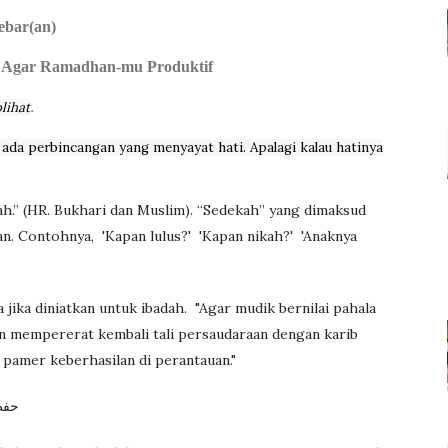
lebar(an)
 Agar Ramadhan-mu Produktif
.
lihat
ada perbincangan yang menyayat hati. Apalagi kalau hatinya
h.”
(HR. Bukhari dan Muslim)
.
“Sedekah”
yang dimaksud
an
. Contohnya,
'Kapan lulus?'
'Kapan nikah?'
'Anaknya
a jika diniatkan untuk ibadah.
"Agar mudik bernilai pahala
 mempererat kembali tali persaudaraan dengan karib
 pamer keberhasilan di perantauan."
حفظ