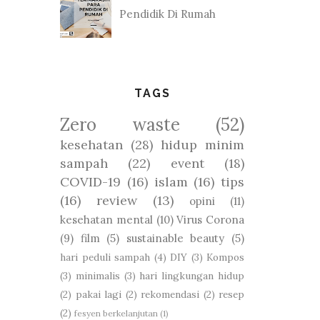
Pendidik Di Rumah
TAGS
Zero waste
(52)
kesehatan
(28)
hidup minim
sampah
(22)
event
(18)
COVID-19
(16)
islam
(16)
tips
(16)
review
(13)
opini
(11)
kesehatan mental
(10)
Virus Corona
(9)
film
(5)
sustainable beauty
(5)
hari peduli sampah
(4)
DIY
(3)
Kompos
(3)
minimalis
(3)
hari lingkungan hidup
(2)
pakai lagi
(2)
rekomendasi
(2)
resep
(2)
fesyen berkelanjutan
(1)