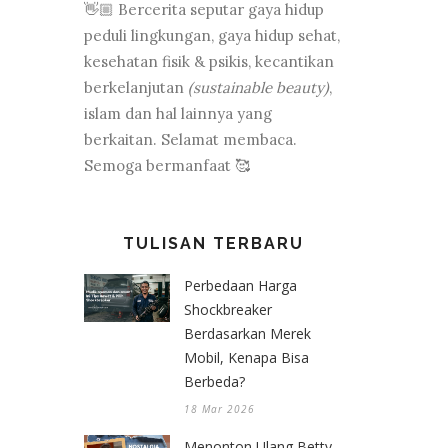
👋🏼 Bercerita seputar gaya hidup
peduli lingkungan, gaya hidup sehat,
kesehatan fisik & psikis, kecantikan
berkelanjutan
(sustainable beauty)
,
islam dan hal lainnya yang
berkaitan. Selamat membaca.
Semoga bermanfaat 🥰
TULISAN TERBARU
Perbedaan Harga
Shockbreaker
Berdasarkan Merek
Mobil, Kenapa Bisa
Berbeda?
18 Mar 2026
Menonton Ulang Betty