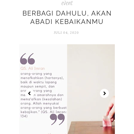
event
BERBAGI DAHULU, AKAN
ABADI KEBAIKANMU
JULI 04, 2020