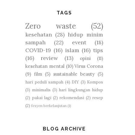
TAGS
Zero waste
(52)
kesehatan
(28)
hidup minim
sampah
(22)
event
(18)
COVID-19
(16)
islam
(16)
tips
(16)
review
(13)
opini
(11)
kesehatan mental
(10)
Virus Corona
(9)
film
(5)
sustainable beauty
(5)
hari peduli sampah
(4)
DIY
(3)
Kompos
(3)
minimalis
(3)
hari lingkungan hidup
(2)
pakai lagi
(2)
rekomendasi
(2)
resep
(2)
fesyen berkelanjutan
(1)
BLOG ARCHIVE