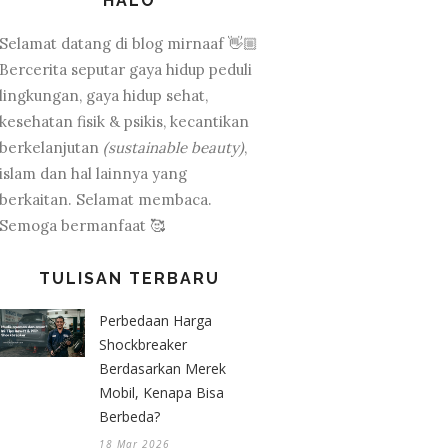
HALO
Selamat datang di blog mirnaaf 👋🏼
Bercerita seputar gaya hidup peduli
lingkungan, gaya hidup sehat,
kesehatan fisik & psikis, kecantikan
berkelanjutan
(sustainable beauty)
,
islam dan hal lainnya yang
berkaitan. Selamat membaca.
Semoga bermanfaat 🥰
TULISAN TERBARU
Perbedaan Harga
Shockbreaker
Berdasarkan Merek
Mobil, Kenapa Bisa
Berbeda?
18 Mar 2026