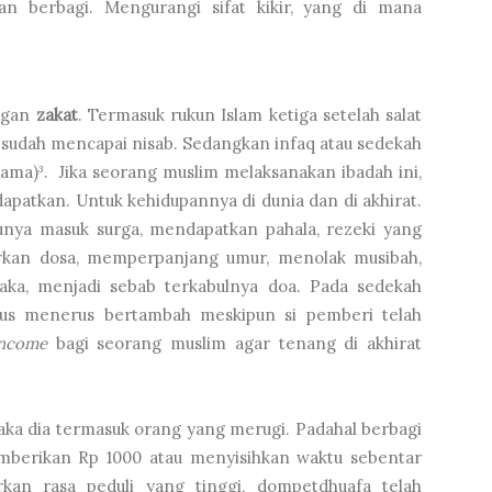
an berbagi. Mengurangi sifat kikir, yang di mana
engan
zakat
. Termasuk rukun Islam ketiga setelah salat
 sudah mencapai nisab. Sedangkan infaq atau sedekah
ama)³. Jika seorang muslim melaksanakan ibadah ini,
apatkan. Untuk kehidupannya di dunia dan di akhirat.
nya masuk surga, mendapatkan pahala, rezeki yang
urkan dosa, memperpanjang umur, menolak musibah,
raka, menjadi sebab terkabulnya doa. Pada sedekah
erus menerus bertambah meskipun si pemberi telah
income
bagi seorang muslim agar tenang di akhirat
aka dia termasuk orang yang merugi. Padahal berbagi
mberikan Rp 1000 atau menyisihkan waktu sebentar
rkan rasa peduli yang tinggi,
dompetdhuafa
telah