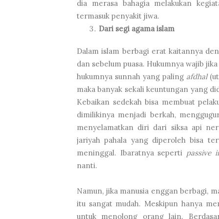
dia merasa bahagia melakukan kegiat
termasuk penyakit jiwa.
Dari segi agama islam
Dalam islam berbagi erat kaitannya d
dan sebelum puasa. Hukumnya wajib jika
hukumnya sunnah yang paling
afdhal
(ut
maka banyak sekali keuntungan yang did
Kebaikan sedekah bisa membuat pelaku
dimilikinya menjadi berkah, menggug
menyelamatkan diri dari siksa api ne
jariyah pahala yang diperoleh bisa t
meninggal. Ibaratnya seperti
passive 
nanti.
Namun, jika manusia enggan berbagi, m
itu sangat mudah. Meskipun hanya me
untuk menolong orang lain. Berdasa