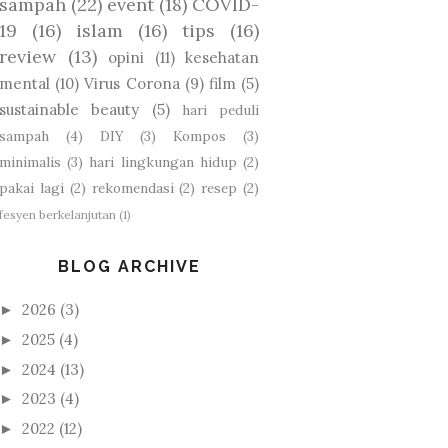
sampah
(22)
event
(18)
COVID-
19
(16)
islam
(16)
tips
(16)
review
(13)
opini
(11)
kesehatan
mental
(10)
Virus Corona
(9)
film
(5)
sustainable beauty
(5)
hari peduli
sampah
(4)
DIY
(3)
Kompos
(3)
minimalis
(3)
hari lingkungan hidup
(2)
pakai lagi
(2)
rekomendasi
(2)
resep
(2)
fesyen berkelanjutan
(1)
BLOG ARCHIVE
2026
(3)
►
2025
(4)
►
2024
(13)
►
2023
(4)
►
2022
(12)
►