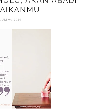
HULU, AKAN ABADI
BAIKANMU
JULI 04, 2020