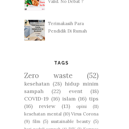
Valid. No Debat ?
Terimakasih Para
Pendidik Di Rumah
TAGS
Zero waste
(52)
kesehatan
(28)
hidup minim
sampah
(22)
event
(18)
COVID-19
(16)
islam
(16)
tips
(16)
review
(13)
opini
(11)
kesehatan mental
(10)
Virus Corona
(9)
film
(5)
sustainable beauty
(5)