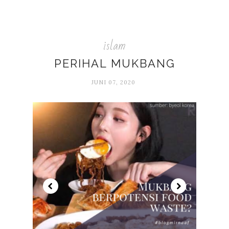
islam
PERIHAL MUKBANG
JUNI 07, 2020