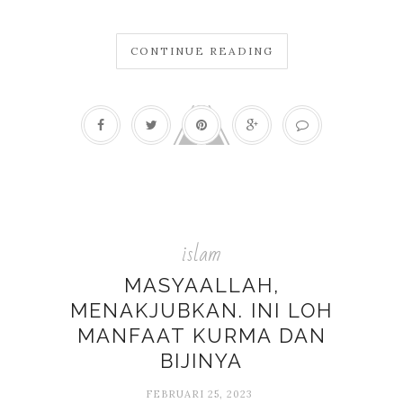
CONTINUE READING
islam
MASYAALLAH,
MENAKJUBKAN. INI LOH
MANFAAT KURMA DAN
BIJINYA
FEBRUARI 25, 2023