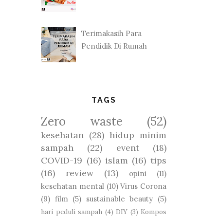
Terimakasih Para
Pendidik Di Rumah
TAGS
Zero waste
(52)
kesehatan
(28)
hidup minim
sampah
(22)
event
(18)
COVID-19
(16)
islam
(16)
tips
(16)
review
(13)
opini
(11)
kesehatan mental
(10)
Virus Corona
(9)
film
(5)
sustainable beauty
(5)
hari peduli sampah
(4)
DIY
(3)
Kompos