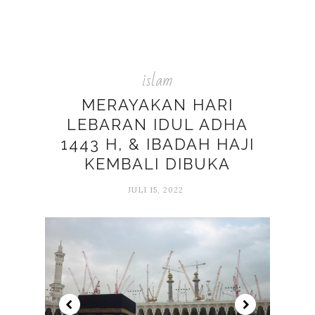
islam
MERAYAKAN HARI
LEBARAN IDUL ADHA
1443 H, & IBADAH HAJI
KEMBALI DIBUKA
JULI 15, 2022